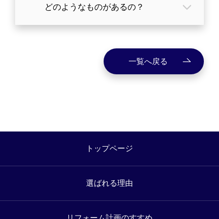
放的になります。また、リビングに接し
どのようなものがあるの？
たキッチンであればオープンな空間が広
がります。
引き出しタイプがオススメです。楽な姿
勢で奥の方まで欲しい時にすぐに取り出
一覧へ戻る
せて、使い終わったらさっとしまえま
す。
食器や食品のストックが収納できる大容
量の壁面収納もオススメです。
トップページ
選ばれる理由
リフォーム計画のすすめ