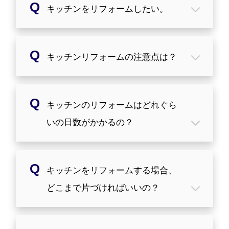
キッチンをリフォームしたい。
マンション管理規約と、床下勾配を調
キッチンリフォームの注意点は？
べ、どの程度変更可能か調べましょう。
位置を変更する場合はキッチンだけでは
なく、リビングやダイニングの広さ、動
線なども配慮して計画的に行いましょ
キッチンスペースの位置を移動は、配管
キッチンのリフォームはどれぐら
う。
状況によってはできない場合がありま
す。まずは管理規約を確認し、管理事務
いの日数がかかるの？
所や管理組合と相談して、竣工図などで
事前に確認をしましょう。
また、ＩＨクッキングヒーターへの取り
そのままのレイアウトで新しいキッチン
替えを行いたい場合は、使用電圧がマン
キッチンをリフォームする場合、
に取り替える場合は1～2日で完了しま
ション全体容量に影響を与えないかを、
す。
どこまで片づければいいの？
管理規約で確認する必要があります。
レイアウト変更や内装の工事がある場合
は、既存の建物の工事を考慮した日数が
必要になります。事前にアンピールリフ
交換するキッチンの中はもちろんです