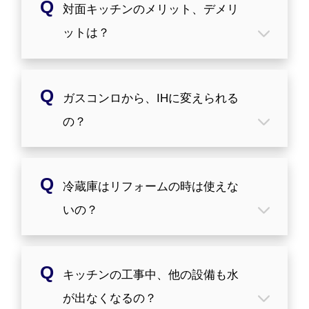
ォームスタッフに確認をとられることを
対面キッチンのメリット、デメリ
が、工事によって移動する食器棚や収納
おすすめします。
があれば、その中も片づけが必要になり
ットは？
ます。
事前にアンピールリフォームスタッフに
確認をとられることをおすすめします。
メリットはご家族とコミュニケーション
ガスコンロから、IHに変えられる
をとりながら調理ができることです。特
に小さなお子様がいる家庭はなかなか目
の？
を離せないので対面キッチンを選ばれる
方が多いです。デメリットとしては、壁
付けよりもスペースが必要になること
一戸建ては、ほとんどの場合、変更可能
や、ニオイ、調理音などに配慮が必要に
冷蔵庫はリフォームの時は使えな
です。
なる点です。音の静かなシンクや手元を
200Vの専用回路を追加するので、電気の
いの？
隠すタイプのキッチンもありますので、
契約アンペア数を増やす必要がありま
アンピールリフォームスタッフにご相談
す。
ください。
マンションは、電気容量がマンション全
冷蔵庫はリフォーム中でも通常通りご使
体で決まっているため、IHクッキングヒ
キッチンの工事中、他の設備も水
用いただけます。
ーターなどを導入する際には、リフォー
ただし工事の範囲や内容によっては移動
が出なくなるの？
ムの計画前に管理組合に問い合わせる必
をする場合があります。