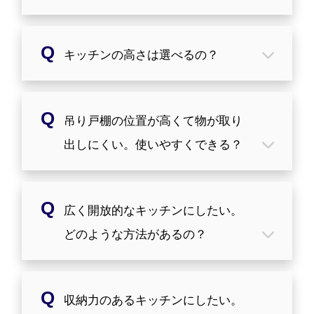
要があります。
リフォーム期間中、ずっと出なくなると
キッチンの高さは選べるの？
いうことはありません。
解体時や水栓接続時など水道管を触る必
要がある際に一時的に水道が止まりま
す。
身長に合わせてカウンターの高さが選べ
吊り戸棚の位置が高くて物が取り
ます。使いやすい高さの目安は、『身
長/2+5～10cm』とされています。標準的
出しにくい。使いやすくできる？
な高さは床から85cmですが、90cmまで調
整が可能です。
収納が目の高さに下りてくるタイプの吊
広く開放的なキッチンにしたい。
り戸棚があります。
どのような方法があるの？
各現場によって出来ることは色々とあり
収納力のあるキッチンにしたい。
ますが、吊棚をとったりするだけでも開